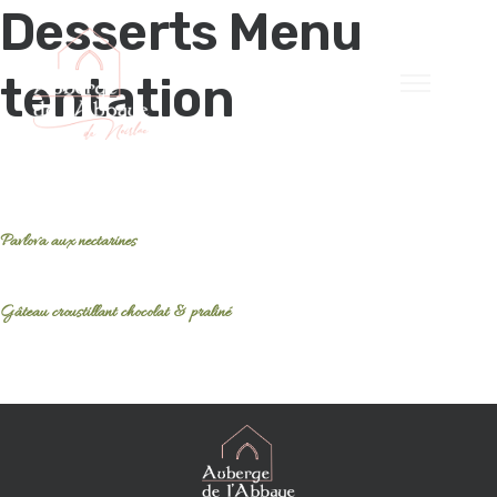
Desserts Menu
tentation
Pavlova aux nectarines
Gâteau croustillant chocolat & praliné