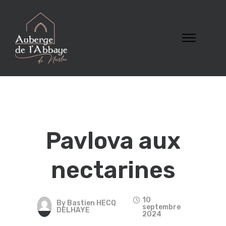
Pavlova aux
nectarines
10
By
Bastien HECQ
septembre
DELHAYE
2024