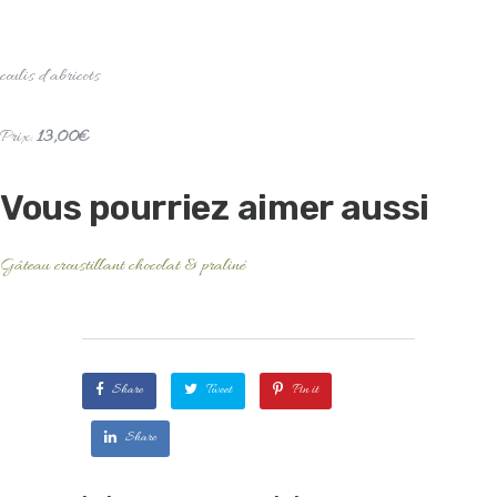
coulis d’abricots
Prix:
13,00€
Vous pourriez aimer aussi
Gâteau croustillant chocolat & praliné
Share
Tweet
Pin it
Share